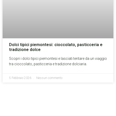
Dolci tipici piemontesi: cioccolato, pasticceria e
tradizione dolce
Scopri i dolci tipici piemontesi e lasciati tentare da un viaggio
tra cioccolato, pasticceria e tradizione dolciaria.
5 Febbraio 2026
Nessun commento
Prenota oggi al Ramoverde!
Scopri il comfort, la comodità e il verde di Borgomanero.