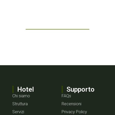
nota oggi al Ramove
Scopri il comfort, la comodità e il verde di Borgomanero.
PRENOTA UNA CAMERA
+39 0322 81479
Hotel
Supporto
Chi siamo
FAQs
Struttura
Recensioni
Servizi
Privacy Policy