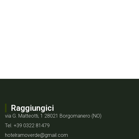
rde!
Raggiungici
via G. Matteotti, 1 28021 Borgomanero (NO)
Tel. +39 0322 81479
hotelramoverde@gmail.com