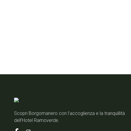
Pre
Scopri Borgomanero con l’accoglienza e la tranquillità
dell’Hotel Ramoverde.