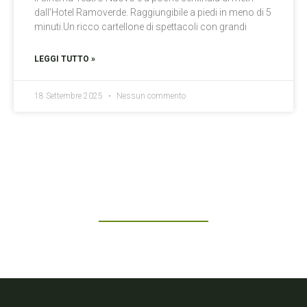
dall’Hotel Ramoverde. Raggiungibile a piedi in meno di 5
minuti.Un ricco cartellone di spettacoli con grandi
LEGGI TUTTO »
18 Settembre 2025
Nessun commento
Prenota oggi al Ramoverde!
Scopri il comfort, la comodità e il verde di Borgomanero.
PRENOTA UNA CAMERA
+39 0322 81479