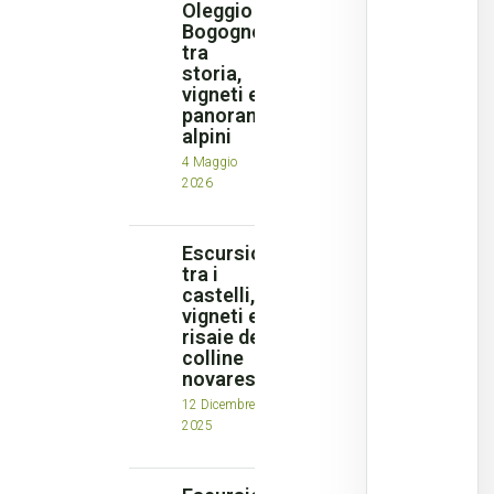
Oleggio a
Bogogno
tra
storia,
vigneti e
panorami
alpini
4 Maggio
2026
Escursione
tra i
castelli, i
vigneti e le
risaie delle
colline
novaresi
12 Dicembre
2025