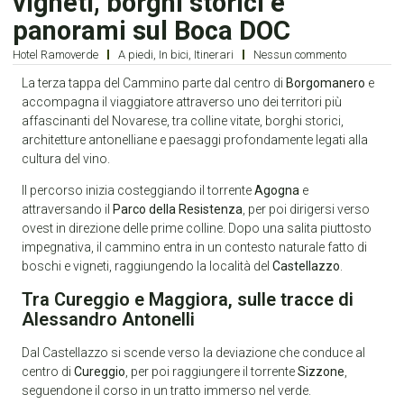
vigneti, borghi storici e
panorami sul Boca DOC
Hotel Ramoverde
A piedi
,
In bici
,
Itinerari
Nessun commento
La terza tappa del Cammino parte dal centro di
Borgomanero
e
accompagna il viaggiatore attraverso uno dei territori più
affascinanti del Novarese, tra colline vitate, borghi storici,
architetture antonelliane e paesaggi profondamente legati alla
cultura del vino.
Il percorso inizia costeggiando il torrente
Agogna
e
attraversando il
Parco della Resistenza
, per poi dirigersi verso
ovest in direzione delle prime colline. Dopo una salita piuttosto
impegnativa, il cammino entra in un contesto naturale fatto di
boschi e vigneti, raggiungendo la località del
Castellazzo
.
Tra Cureggio e Maggiora, sulle tracce di
Alessandro Antonelli
Dal Castellazzo si scende verso la deviazione che conduce al
centro di
Cureggio
, per poi raggiungere il torrente
Sizzone
,
seguendone il corso in un tratto immerso nel verde.