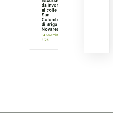
Escursione
da Invorio
al colle di
San
Colombano
di Briga
Novarese
24 Novembre
2025
Prenota oggi al Ramoverde!
Scopri il comfort, la comodità e il verde di Borgomanero.
PRENOTA UNA CAMERA
+39 0322 81479