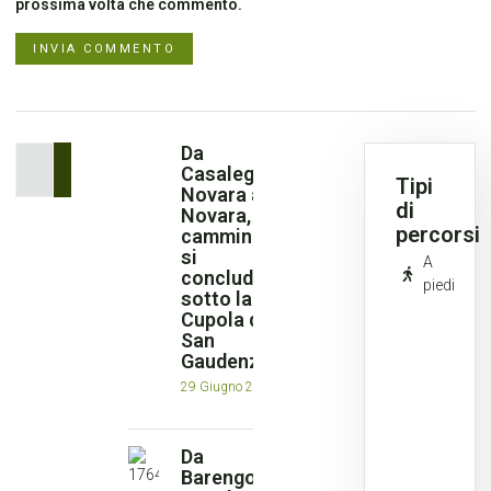
prossima volta che commento.
Da
Casaleggio
Tipi
Novara a
di
Novara, il
percorsi
cammino
si
A
conclude
piedi
sotto la
Cupola di
San
Gaudenzio
29 Giugno 2026
Da
Barengo a