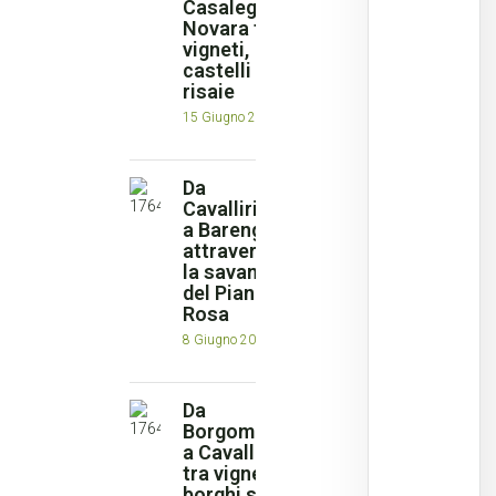
Casaleggio
Novara tra
vigneti,
castelli e
risaie
15 Giugno 2026
Da
Cavallirio
a Barengo
attraverso
la savana
del Piano
Rosa
8 Giugno 2026
Da
Borgomanero
a Cavallirio
tra vigneti,
borghi storici