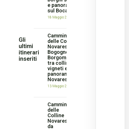
e panorami
sul Boca DOC
18 Maggio 2026
Cammino
Gli
delle Colline
ultimi
Novaresi: da
itinerari
Bogogno a
Borgomanero
inseriti
tra colline,
vigneti e
panorami sul
Novarese
13 Maggio 2026
Cammino
delle
Colline
Novaresi:
da