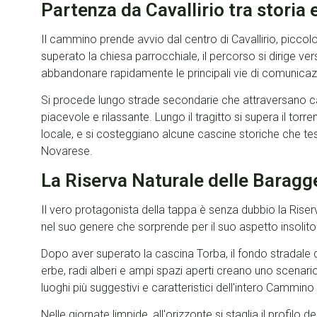
Partenza da Cavallirio tra stori
Il cammino prende avvio dal centro di Cavallirio, piccolo
superato la chiesa parrocchiale, il percorso si dirige ve
abbandonare rapidamente le principali vie di comunicazi
Si procede lungo strade secondarie che attraversano ca
piacevole e rilassante. Lungo il tragitto si supera il t
locale, e si costeggiano alcune cascine storiche che te
Novarese.
La Riserva Naturale delle Baragg
Il vero protagonista della tappa è senza dubbio la Rise
nel suo genere che sorprende per il suo aspetto insolito
Dopo aver superato la cascina Torba, il fondo stradale
erbe, radi alberi e ampi spazi aperti creano uno scenario
luoghi più suggestivi e caratteristici dell'intero Cammino
Nelle giornate limpide, all'orizzonte si staglia il profil