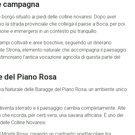
a e campagna
 borgo situato ai piedi delle colline novaresi. Dopo aver
rso la strada provinciale che collega il paese a Boca, per poi
one e immergersi in un contesto più tranquillo.
mpi coltivati e aree boschive, seguendo un itinerario
orrente Strona, elemento naturale che accompagna il paesaggio
stimoniano l'antica vocazione agricola di questa parte del
e del Piano Rosa
rva Naturale delle Baragge del Piano Rosa, un ambiente unico
.
 diventa sterrato e il paesaggio cambia completamente. Alte
 che ricorda, per certi versi, una savana africana. È uno dei
 delle Colline Novaresi.
o del Monte Rosa, creando un contrasto spettacolare tra